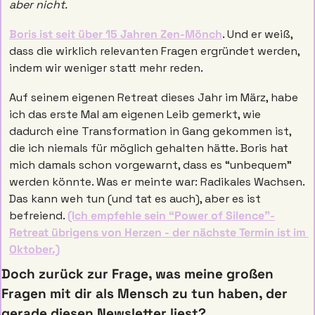
aber nicht. 
Boris ist seit über 15 Jahren Zen-Mönch
. Und er weiß, 
dass die wirklich relevanten Fragen ergründet werden, 
indem wir weniger statt mehr reden. 
Auf seinem eigenen Retreat dieses Jahr im März, habe 
ich das erste Mal am eigenen Leib gemerkt, wie 
dadurch eine Transformation in Gang gekommen ist, 
die ich niemals für möglich gehalten hätte. Boris hat 
mich damals schon vorgewarnt, dass es “unbequem” 
werden könnte. Was er meinte war: Radikales Wachsen. 
Das kann weh tun (und tat es auch), aber es ist 
befreiend. 
(Ich empfehle sein “Power of Silence”-
Retreat übrigens von Herzen - der nächste Termin ist im 
Oktober.)
Doch zurück zur Frage, was meine großen 
Fragen mit dir als Mensch zu tun haben, der 
gerade diesen Newsletter liest?