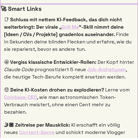
🚀
 Smart Links 
📑
Schluss mit nettem KI-Feedback, das dich nicht 
weiterbringt: Der virale „
Grill Me
“-Skill nimmt deine 
[Ideen / CVs / Projekte] gnadenlos auseinander.
 Finde 
in Sekunden deine blinden Flecken und erfahre, wie du 
sie reparierst, bevor es andere tun.
🤩
 Vergiss klassische Entwickler-Rollen: 
Der Kopf hinter 
Claude Code
 prognostiziert 5 neue 
Job-Archetypen
, 
die heutige Tech-Berufe komplett ersetzen werden.
🤑
 Deine KI-Kosten drohen zu explodieren? 
Lerne vom 
Coinbase-CEO
, wie man astronomischen Token-
Verbrauch meistert, ohne einen Cent mehr zu 
bezahlen.
🤳🏼 Zeitreise per Mausklick: 
KI erschafft ein völlig 
neues 
Content-Genre
 und schickt moderne Vlogger 