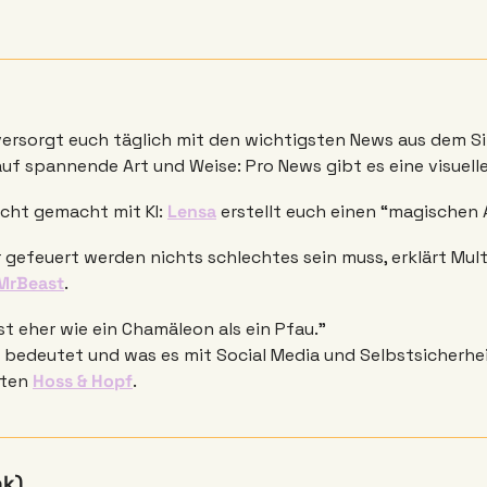
versorgt euch täglich mit den wichtigsten News aus dem Sil
uf spannende Art und Weise: Pro News gibt es eine visuell
icht gemacht mit KI: 
Lensa
 erstellt euch einen “magischen 
gefeuert werden nichts schlechtes sein muss, erklärt Multi
MrBeast
.
st eher wie ein Chamäleon als ein Pfau.” 
bedeutet und was es mit Social Media und Selbstsicherheit
ten 
Hoss & Hopf
.
nk) 