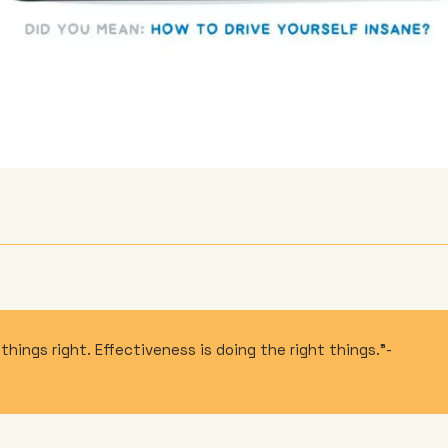
 things right. Effectiveness is doing the right things.”-  