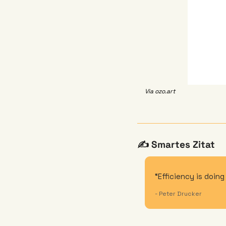
Via ozo.art
✍️ Smartes Zitat
“Efficiency is doing
- Peter Drucker 