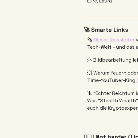
Eure, Laura
🚀
 Smarte Links
🗞️ 
Dieser Newsletter
 
Tech-Welt - und das a
💁
 Bildbearbeitung le
💥
 Warum feuern oder 
Time-YouTuber-King 
🦎
 “Echter Reichtum i
Was “Stealth Wealth” 
euch die Kryptoexper
🧘🏼‍♀️ Not harder (Li