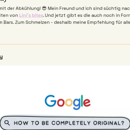
 mit der Abkühlung! 
😎
 Mein Freund und ich sind süchtig nac
iten von 
Lini’s bites
. Und jetzt gibt es die auch noch in Fo
am Bars. Zum Schmelzen - deshalb meine Empfehlung für all
y 