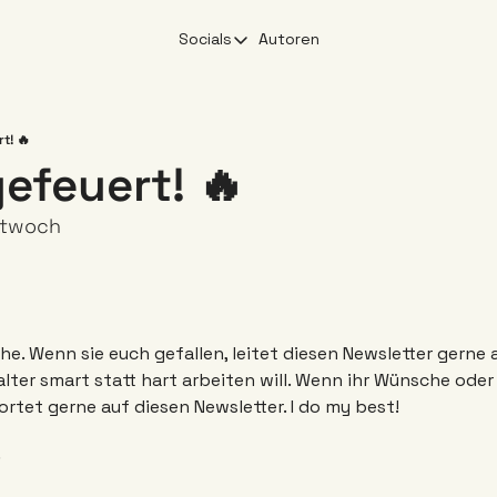
Socials
Autoren
Socials
X
YouTube
t! 🔥
efeuert! 🔥 
Linkedin
Instagram
ttwoch
he. Wenn sie euch gefallen, leitet diesen Newsletter gerne a
lter smart statt hart arbeiten will. Wenn ihr Wünsche oder i
tet gerne auf diesen Newsletter. I do my best!
.