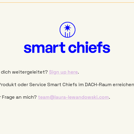
 dich weitergeleitet? 
Sign up here
. 
 Produkt oder Service Smart Chiefs im DACH-Raum erreichen
r Frage an mich? 
team@laura-lewandowski.com
. 