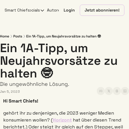
Smart Chiefs
Socials
Autoren
Login
Jetzt abonnieren!
Socials
X
YouTube
Home
Posts
Ein 1A-Tipp, um Neujahrsvorsätze zu halten 🤓
Ein 1A-Tipp, um 
Linkedin
Neujahrsvorsätze zu 
Instagram
halten 🤓
Die ungewöhnliche Lösung.
Jan 5, 2023
Hi Smart Chiefs! 
gehört ihr zu denjenigen, die 2023 weniger Medien 
konsumieren wollen? (
Horizont
 hat über diesen Trend 
berichtet.) Oder steigt ihr gleich auf den Stepper, weil 