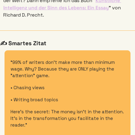
der Welt? Dann empfehle ich das Buch “
Künstliche 
Intelligenz und der Sinn des Lebens: Ein Essay
” von 
Richard D. Precht. 
✍️ Smartes Zitat
“99% of writers don't make more than minimum 
wage. Why? Because they are ONLY playing the 
"attention" game. 
• Chasing views 
• Writing broad topics 
Here's the secret: The money isn't in the attention. 
It's in the transformation you facilitate in the 
reader.”