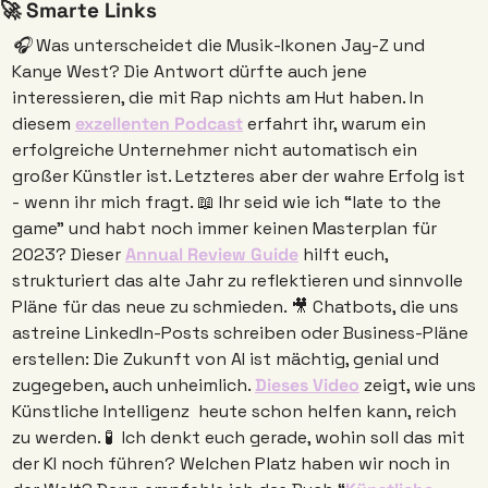
🚀
 Smarte Links
🎧 
Was unterscheidet die Musik-Ikonen Jay-Z und 
Kanye West? Die Antwort dürfte auch jene 
interessieren, die mit Rap nichts am Hut haben. In 
diesem 
exzellenten Podcast
 erfahrt ihr, warum ein 
erfolgreiche Unternehmer nicht automatisch ein 
großer Künstler ist. Letzteres aber der wahre Erfolg ist 
- wenn ihr mich fragt. 
📖
Ihr seid wie ich “late to the 
game” und habt noch immer keinen Masterplan für 
2023? Dieser 
Annual Review Guide
 hilft euch, 
strukturiert das alte Jahr zu reflektieren und sinnvolle 
Pläne für das neue zu schmieden. 
🎥
 Chatbots, die uns 
astreine LinkedIn-Posts schreiben oder Business-Pläne 
erstellen: Die Zukunft von AI ist mächtig, genial und 
zugegeben, auch unheimlich. 
Dieses Video
 zeigt, wie uns 
Künstliche Intelligenz  heute schon helfen kann, reich 
zu werden. 
🧪
Ich denkt euch gerade, wohin soll das mit 
der KI noch führen? Welchen Platz haben wir noch in 