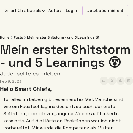
Smart Chiefs
Socials
Autoren
Login
Jetzt abonnieren!
Socials
X
YouTube
Home
Posts
Mein erster Shitstorm - und 5 Learnings 😵
Mein erster Shitstorm 
Linkedin
- und 5 Learnings 😵
Instagram
Jeder sollte es erleben 
Feb 9, 2023
Hello Smart Chiefs,
für alles im Leben gibt es ein erstes Mal. Manche sind 
wie ein Faustschlag ins Gesicht: so auch der erste 
Shitstorm, den ich vergangene Woche auf LinkedIn 
kassierte. Auf die Härte an Reaktionen war ich nicht 
vorbereitet. Mir wurde die Kompetenz als Mutter 