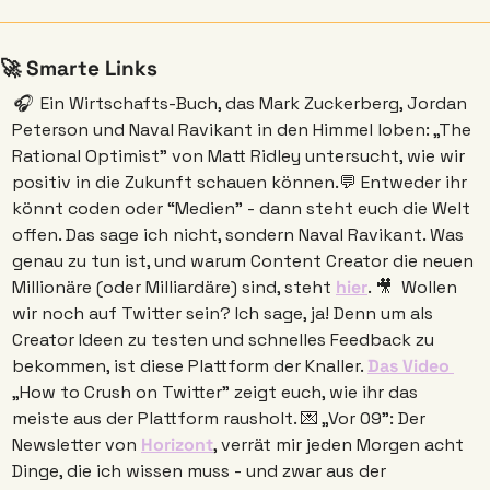
🚀
 Smarte Links
🎧 
 Ein Wirtschafts-Buch, das Mark Zuckerberg, Jordan 
Peterson und Naval Ravikant in den Himmel loben: „The 
Rational Optimist” von Matt Ridley untersucht, wie wir 
positiv in die Zukunft schauen können.
💬
 Entweder ihr 
könnt coden oder “Medien” - dann steht euch die Welt 
offen. Das sage ich nicht, sondern Naval Ravikant. Was 
genau zu tun ist, und warum Content Creator die neuen 
Millionäre (oder Milliardäre) sind, steht 
hier
. 
🎥
  Wollen 
wir noch auf Twitter sein? Ich sage, ja! Denn um als 
Creator Ideen zu testen und schnelles Feedback zu 
bekommen, ist diese Plattform der Knaller. 
Das Video 
„How to Crush on Twitter” zeigt euch, wie ihr das 
meiste aus der Plattform rausholt. 
💌
 „Vor 09”: Der 
Newsletter von 
Horizont
, verrät mir jeden Morgen acht 
Dinge, die ich wissen muss - und zwar aus der 