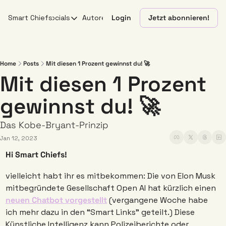
Smart Chiefs
Socials
Autoren
Login
Jetzt abonnieren!
Socials
X
YouTube
Home
Posts
Mit diesen 1 Prozent gewinnst du! 🚀
Mit diesen 1 Prozent 
Linkedin
gewinnst du! 🚀
Instagram
Das Kobe-Bryant-Prinzip
Jan 12, 2023
Hi Smart Chiefs! 
vielleicht habt ihr es mitbekommen: Die von Elon Musk 
mitbegründete Gesellschaft Open AI hat kürzlich einen 
neuen Chatbot vorgestellt
 (vergangene Woche habe 
ich mehr dazu in den “Smart Links” geteilt.) Diese 
Künstliche Intelligenz kann Polizeiberichte oder 