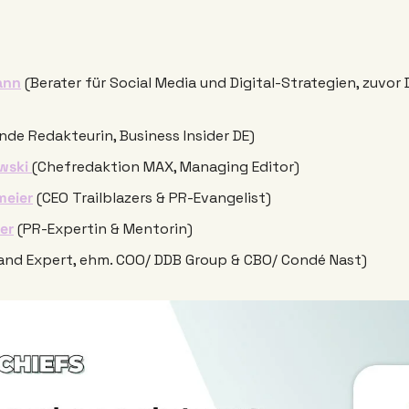
ann
 (Berater für Social Media und Digital-Strategien, zuvor D
ende Redakteurin, Business Insider DE)
wski 
(Chefredaktion MAX, Managing Editor)
meier
 (CEO Trailblazers & PR-Evangelist)
er
 (PR-Expertin & Mentorin) 
and Expert, ehm. COO/ DDB Group & CBO/ Condé Nast)