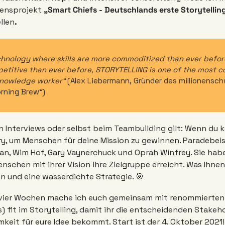
ensprojekt 
„Smart Chiefs - Deutschlands erste Storytelli
llen
.
echnology where skills are more commoditized than ever before
petitive than ever before, STORYTELLING is one of the most c
knowledge worker“
 (Alex Liebermann, Gründer des millionensc
ning Brew“) 
in Interviews oder selbst beim Teambuilding gilt: Wenn du ke
y, um Menschen für deine Mission zu gewinnen. Paradebeisp
n, Wim Hof, Gary Vaynerchuck und Oprah Winfrey. Sie haben
schen mit ihrer Vision ihre Zielgruppe erreicht. Was Ihnen 
n und eine wasserdichte Strategie. 🎯 
 fit im Storytelling, damit ihr die entscheidenden Stakehol
eit für eure Idee bekommt. Start ist der 4. Oktober 2021! 