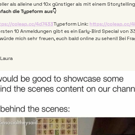
ller als alleine und 10x günstiger als mit einem Storytelling
nfach die Typeform aus👇 
tps://coleap.cc/4d7433
Typeform Link: 
https://coleap.cc/
e ersten 10 Anmeldungen gibt es ein Early-Bird Special von 3
 würde mich sehr freuen, euch bald online zu sehen!! Bei Fra
!
Laura