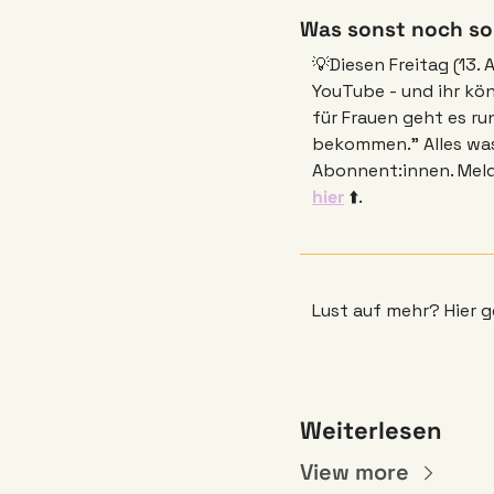
Was sonst noch so 
💡Diesen Freitag (13.
YouTube - und ihr kö
für Frauen geht es ru
bekommen.” Alles was 
hier
 ⬆️. 
Lust auf mehr? Hier ge
Weiterlesen
View more