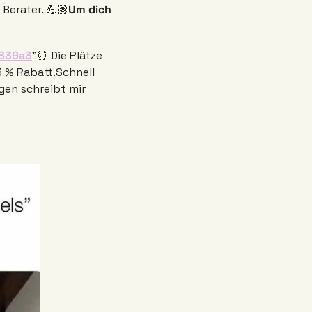
 Berater. 💪🏽
Um dich 
4839a3
"
⏰ Die Plätze 
3 % Rabatt.
Schnell 
gen schreibt mir 