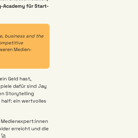
ng-Academy für Start-
, business and the 
ompetitive 
hweren Medien-
in Geld hast, 
iele dafür sind Jay 
 Storytelling 
half: ein wertvolles 
der erreicht und die 
🚀 