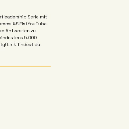
tleadership Serie mit 
amms #SIEistYouTube 
re Antworten zu 
mindestens 5.000 
Abonnent:innen. Melde dich an und sei Teil unserer #SiYT Powerfrauen Community! Link findest du 