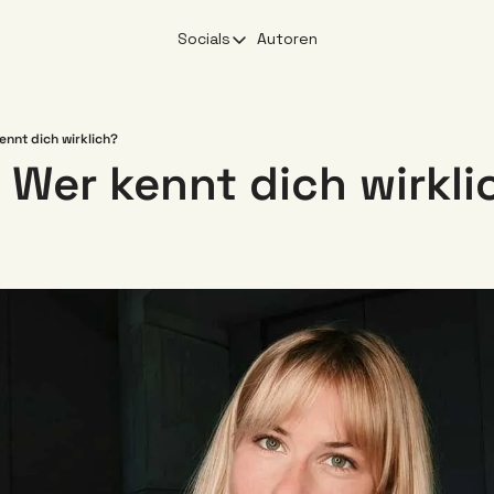
Socials
Autoren
Socials
X
YouTube
kennt dich wirklich?
 Wer kennt dich wirkli
Linkedin
Instagram