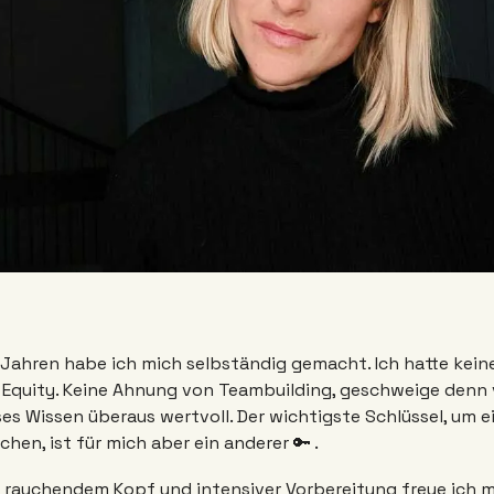
 Jahren habe ich mich selbständig gemacht. Ich hatte kein
 Equity. Keine Ahnung von Teambuilding, geschweige denn v
es Wissen überaus wertvoll. Der wichtigste Schlüssel, um ei
en, ist für mich aber ein anderer 🔑 . 
rauchendem Kopf und intensiver Vorbereitung freue ich mi