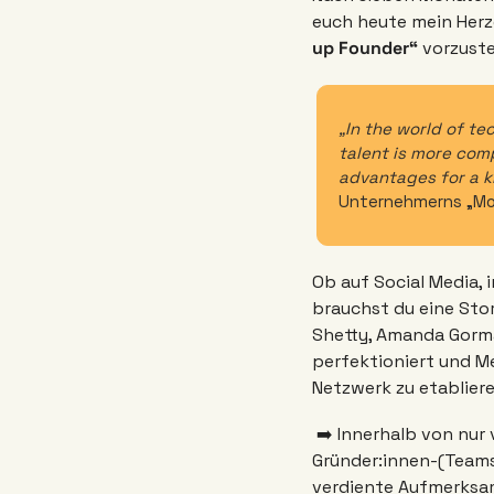
euch heute mein Herz
up Founder“ 
vorzuste
„In the world of t
talent is more com
advantages for a 
Unternehmerns „Mor
Ob auf Social Media, 
brauchst du eine Stor
Shetty, Amanda Gorma
perfektioniert und Men
Netzwerk zu etabliere
 ➡️ Innerhalb von nur vier Wochen mache ich euch gemeinsam mit renommierten Medienexpert:innen 
Gründer:innen-(Teams)
verdiente Aufmerksamk