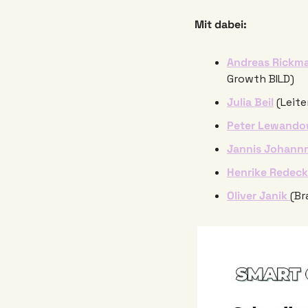
Mit dabei: 
Andreas Rickm
Growth BILD)
Julia Beil
 (Leit
Peter Lewando
Jannis Johann
Henrike Redeck
Oliver Janik 
(Br