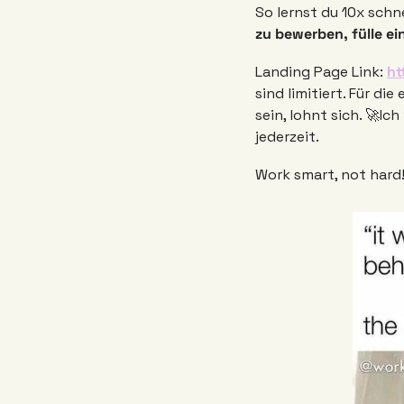
So lernst du 10x schne
zu bewerben, fülle ei
Landing Page Link: 
ht
sind limitiert. Für di
sein, lohnt sich. 🚀
Ich
jederzeit. 
Work smart, not hard