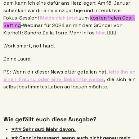
dem kann ich eins dafür ans Herz legen: Am 18. Januar 
schenken wir dir eine einzigartige und interaktive 
Fokus-Session! 
Melde dich jetzt 
zum 
kostenfreien Goal-
Setting
-Webinar für 2024 an mit dem Gründer von 
Klarheit: Sandro Dalla Torre. Mehr Infos 
hier
. 🧘🏼‍♀️
Work smart, not hard. 
Deine Laura 
PS: Wenn dir dieser Newsletter gefallen hat, 
leite ihn an 
einen Freund oder eine Bekannte weiter
, die sich ein 
selbstbestimmtes Leben aufbauen möchte. 
Wie gefällt euch diese Ausgabe? 
⭐️⭐️⭐️ Sehr gut! Mehr davon.
⭐️⭐️ Ganz interessant, wenn auch nicht genau mein 