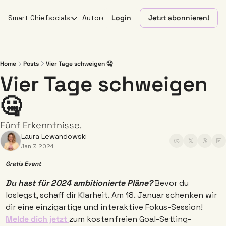
Smart Chiefs
Socials
Autoren
Login
Jetzt abonnieren!
Socials
X
YouTube
Home
Posts
Vier Tage schweigen 🤐
Vier Tage schweigen 
Linkedin
🤐
Instagram
Fünf Erkenntnisse. 
Laura Lewandowski
Jan 7, 2024
Gratis Event
Du hast für 2024 ambitionierte Pläne?
 Bevor du 
loslegst, schaff dir Klarheit. Am 18. Januar schenken wir 
dir eine einzigartige und interaktive Fokus-Session! 
Melde dich jetzt 
zum kostenfreien Goal-Setting-