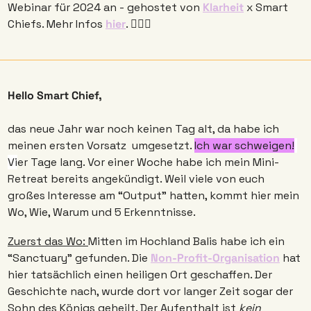
Webinar für 2024 an - gehostet von 
Klarheit
 x Smart 
Chiefs. Mehr Infos 
hier
. 🧘🏼‍♀️
Hello Smart Chief,
das neue Jahr war noch keinen Tag alt, da habe ich 
meinen ersten Vorsatz  umgesetzt. 
Ich war schweigen!
Vi
er Tage lang. Vor einer Woche habe ich mein Mini-
Retreat bereits angekündigt. Weil viele von euch 
großes Interesse am “Output” hatten, kommt hier mein 
Wo, Wie, Warum und 5 Erkenntnisse. 
Zuerst das Wo: 
Mitten im Hochland Balis habe ich ein 
“Sanctuary” gefunden. Die 
Non-Profit-Organisation
 hat 
hier tatsächlich einen heiligen Ort geschaffen. Der 
Geschichte nach, wurde dort vor langer Zeit sogar der 
Sohn des Königs geheilt. Der Aufenthalt ist 
kein 