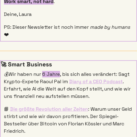
Work smart, not hard
.
Deine, Laura
PS: Dieser Newsletter ist noch immer 
made by humans
❤️
🚀
 Smart Business
💰Wir haben nur 
6 Jahre
, bis sich alles verändert: Sagt 
Krypto-Expete Raoul Pal im 
Diary of a CEO Podcast
. 
Erfahrt, wie AI die Welt auf den Kopf stellt, und wie wir 
uns finanziell neu aufstellen müssen. 
📘
Die größte Revolution aller Zeiten
: Warum unser Geld 
stirbt und wie wir davon profitieren. Der Spiegel-
Bestseller über Bitcoin von Florian Kössler und Marc 
Friedrich. 