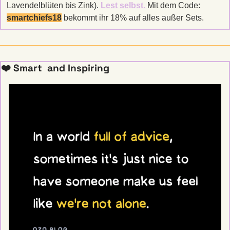
Lavendelblüten bis Zink). 
Lest selbst. 
Mit dem Code: 
smartchiefs18
 bekommt ihr 18% auf alles außer Sets.
❤️ Smart  and Inspiring  