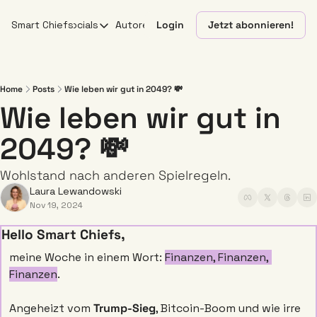
Smart Chiefs
Socials
Autoren
Login
Jetzt abonnieren!
Socials
X
YouTube
Home
Posts
Wie leben wir gut in 2049? 💸
Wie leben wir gut in 
Linkedin
2049? 💸
Instagram
Wohlstand nach anderen Spielregeln. 
Laura Lewandowski
Nov 19, 2024
Hello Smart Chiefs,
meine Woche in einem Wort: 
Finanzen, Finanzen, 
Finanzen
. 
Angeheizt vom 
Trump-Sieg
, Bitcoin-Boom und wie irre 