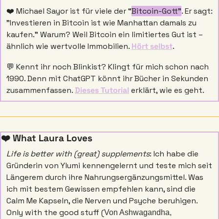
❤️ Michael Sayor ist für viele der “
Bitcoin-Gott”
. Er sagt: 
"Investieren in Bitcoin ist wie Manhattan damals zu 
kaufen." Warum? Weil Bitcoin ein limitiertes Gut ist – 
ähnlich wie wertvolle Immobilien. 
Hört selbst
. 
💬
 Kennt ihr noch Blinkist? Klingt für mich schon nach 
1990. Denn mit ChatGPT könnt ihr Bücher in Sekunden 
zusammenfassen. 
Dieses Tutorial
 erklärt, wie es geht. 
❤️ What Laura Loves 
Life is better with (great) supplements
: Ich habe die 
Gründerin von Ylumi kennengelernt und teste mich seit 
Längerem durch ihre Nahrungsergänzungsmittel. Was 
ich mit bestem Gewissen empfehlen kann, sind die 
Calm Me Kapseln, die Nerven und Psyche beruhigen. 
Only with the good stuff (
Von Ashwagandha, 