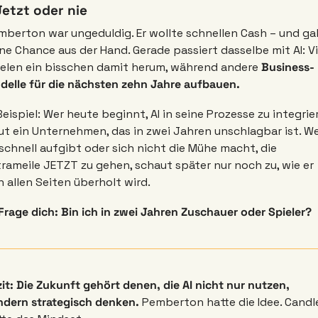
 Jetzt oder nie
mberton war ungeduldig. Er wollte schnellen Cash – und gab
ne Chance aus der Hand. Gerade passiert dasselbe mit AI: Vie
ielen ein bisschen damit herum, während andere 
Business-
delle für die nächsten zehn Jahre aufbauen.
eispiel: Wer heute beginnt, AI in seine Prozesse zu integrier
t ein Unternehmen, das in zwei Jahren unschlagbar ist. We
schnell aufgibt oder sich nicht die Mühe macht, die 
rameile JETZT zu gehen, schaut später nur noch zu, wie er 
 allen Seiten überholt wird. 
Frage dich: Bin ich in zwei Jahren Zuschauer oder Spieler? 
it: Die Zukunft gehört denen, die AI nicht nur nutzen, 
ndern strategisch denken. 
Pemberton hatte die Idee. Candle