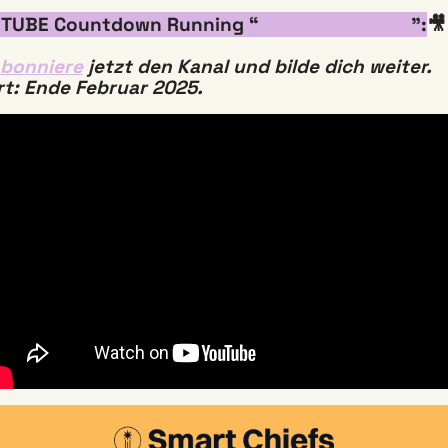
TUBE Countdown Running “
AI auf den Punkt
”:
🎥
bonniere
 jetzt den Kanal und bilde dich weiter. 
rt: Ende Februar 2025. 