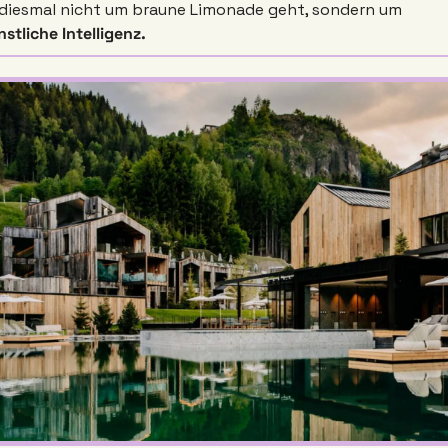
es diesmal nicht um braune Limonade geht, sondern um 
stliche Intelligenz.