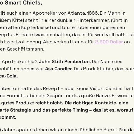
lo Smart Chiefs,
llt euch einen Apotheker vor. Atlanta, 1886. Ein Mann in 
ßem Kittel steht in einer dunklen Hinterkammer, rührt in 
nem alten Kupferkessel und brütet über einer geheimen 
eptur. Er hat etwas erschaffen, das er für wertvoll hält – ab
ht wertvoll genug. Also verkauft er es für 
2.300 Dollar 
an 
nen Geschäftsmann.
r Apotheker hieß 
John Stith Pemberton
. Der Name des 
schäftsmannes war 
Asa Candler
. D
ca-Cola.
berton hatte das Rezept – aber keine Vision. Candler hatte
 gutes Produkt reicht nicht. Die richtigen Kontakte, eine 
rte Strategie und das perfekte Timing – das ist es, worauf 
kommt. 
 Jahre später stehen wir an einem ähnlichen Punkt. Nur das