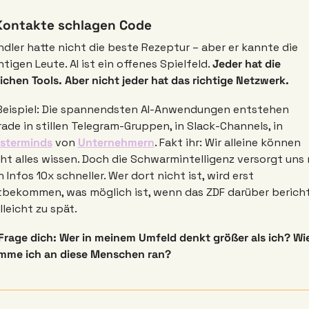
 Kontakte schlagen Code
dler hatte nicht die beste Rezeptur – aber er kannte die 
htigen Leute. AI ist ein offenes Spielfeld. 
Jeder hat die 
ichen Tools. Aber nicht jeder hat das richtige Netzwerk.
Beispiel: Die spannendsten AI-Anwendungen entstehen 
gerade in stillen Telegram-Gruppen, in Slack-Channels, in 
sterminds
 von 
Unternehmern
. Fakt ihr: Wir alleine können 
ht alles wissen. Doch die Schwarmintelligenz versorgt uns m
 Infos 10x schneller. Wer dort nicht ist, wird erst 
tbekommen, was möglich ist, wenn das ZDF darüber berichte
lleicht zu spät.
Frage dich: Wer in meinem Umfeld denkt größer als ich? Wie
mme ich an diese Menschen ran? 