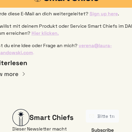
de diese E-Mail an dich weitergeleitet? 
Sign up here
. 
willst mit deinem Produkt oder Service Smart Chiefs im DA
m erreichen? 
Hier klicken.
t du eine Idee oder Frage an mich? 
verena@laura-
wandowski.com
.
terlesen
w more
Smart Chiefs
Dieser Newsletter macht 
Subscribe