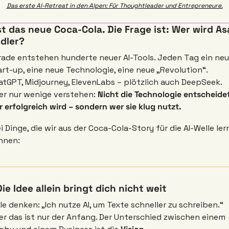
Das erste AI-Retreat in den Alpen: Für Thoughtleader und Entrepreneure.
ist das neue Coca-Cola. Die Frage ist: Wer wird Asa
dler?
rade entstehen hunderte neuer AI-Tools. Jeden Tag ein neu
rt-up, eine neue Technologie, eine neue „Revolution“. 
tGPT, Midjourney, ElevenLabs – plötzlich auch DeepSeek. 
er nur wenige verstehen: 
Nicht die Technologie entscheidet,
 erfolgreich wird – sondern wer sie klug nutzt.
i Dinge, die wir aus der Coca-Cola-Story für die AI-Welle ler
nnen:
Die Idee allein bringt dich nicht weit
le denken: „Ich nutze AI, um Texte schneller zu schreiben.“ 
r das ist nur der Anfang. Der Unterschied zwischen einem 