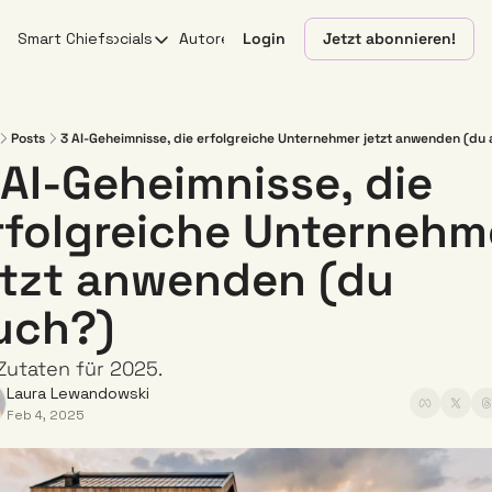
Smart Chiefs
Socials
Autoren
Login
Jetzt abonnieren!
Socials
X
YouTube
Posts
3 AI-Geheimnisse, die erfolgreiche Unternehmer jetzt anwenden (du
 AI-Geheimnisse, die 
Linkedin
rfolgreiche Unternehme
Instagram
etzt anwenden (du 
uch?)
Zutaten für 2025.
Laura Lewandowski
Feb 4, 2025