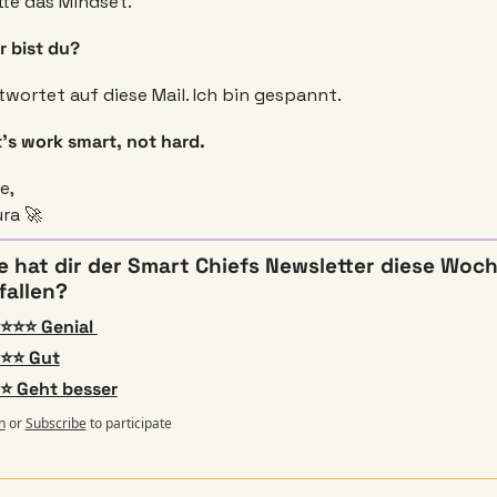
tte das Mindset.
r bist du?
wortet auf diese Mail. Ich bin gespannt.
’s work smart, not hard.
e,
ra 
🚀
e hat dir der Smart Chiefs Newsletter diese Woch
fallen? 
⭐⭐⭐ Genial 
⭐⭐ Gut
⭐ Geht besser
n
or
Subscribe
to participate