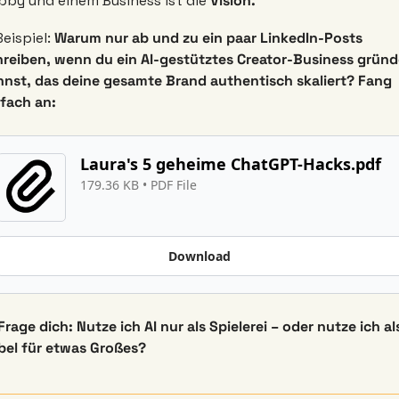
bby und einem Business ist die 
Vision.
eispiel: 
Warum nur ab und zu ein paar LinkedIn-Posts 
hreiben, wenn du ein AI-gestütztes Creator-Business gründ
nnst, das deine gesamte Brand authentisch skaliert? Fang 
fach an: 
Laura's 5 geheime ChatGPT-Hacks.pdf
179.36 KB
 • 
PDF File
Download
Frage dich: Nutze ich AI nur als Spielerei – oder nutze ich als
el für etwas Großes?  