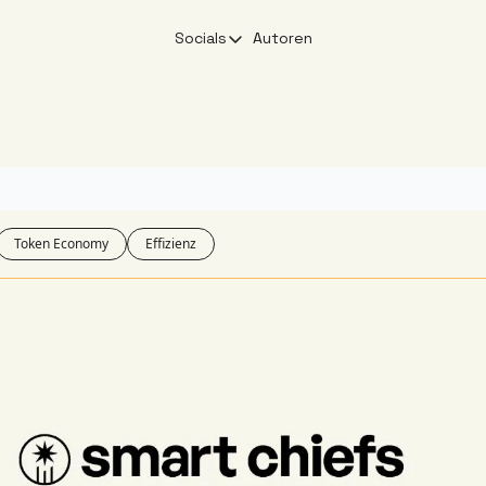
Socials
Autoren
Socials
X
YouTube
Linkedin
Instagram
Token Economy
Effizienz